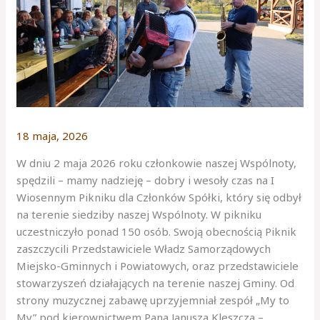
18 maja, 2026
W dniu 2 maja 2026 roku członkowie naszej Wspólnoty,
spędzili – mamy nadzieję – dobry i wesoły czas na I
Wiosennym Pikniku dla Członków Spółki, który się odbył
na terenie siedziby naszej Wspólnoty. W pikniku
uczestniczyło ponad 150 osób. Swoją obecnością Piknik
zaszczycili Przedstawiciele Władz Samorządowych
Miejsko-Gminnych i Powiatowych, oraz przedstawiciele
stowarzyszeń działających na terenie naszej Gminy. Od
strony muzycznej zabawę uprzyjemniał zespół „My to
My” pod kierownictwem Pana Janusza Kleszcza –