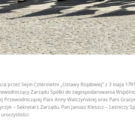
cia przez Sejm Czteroletni „Ustawy Rządowej” z 3 maja 1791
rzewodniczący Zarządu Spółki do zagospodarowania Wspóln
ej Przewodniczącej Pani Anny Walczyńskiej oraz Pani Graż
zyk – Sekretarz Zarządu, Pan Janusz Kleszcz – Leśniczy S
 uroczystości: