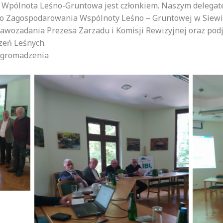
a Wpólnota Leśno-Gruntowa jest członkiem. Naszym delegat
do Zagospodarowania Wspólnoty Leśno – Gruntowej w Siewi
awozadania Prezesa Zarzadu i Komisji Rewizyjnej oraz pod
zeń Leśnych.
 Zgromadzenia
Brak podpisu